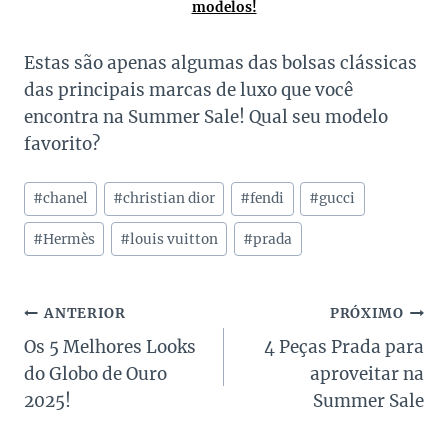
modelos!
Estas são apenas algumas das bolsas clássicas
das principais marcas de luxo que você
encontra na Summer Sale! Qual seu modelo
favorito?
Tags
#
chanel
#
christian dior
#
fendi
#
gucci
do
Post:
#
Hermès
#
louis vuitton
#
prada
Navegação
ANTERIOR
PRÓXIMO
Os 5 Melhores Looks
4 Peças Prada para
de
do Globo de Ouro
aproveitar na
Post
2025!
Summer Sale