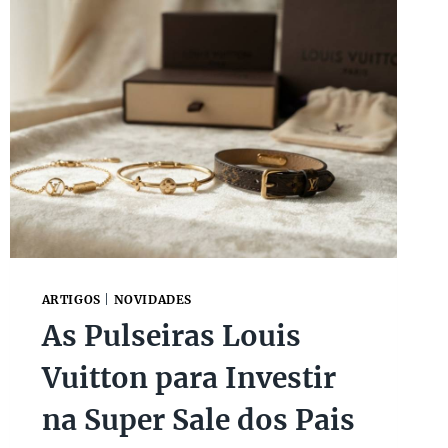
U
N
E
D
I
E
M
X
P
:
R
P
E
O
S
R
S
Q
I
U
O
E
N
A
A
C
M
H
ARTIGOS
|
NOVIDADES
A
As Pulseiras Louis
N
E
Vuitton para Investir
L
C
na Super Sale dos Pais
O
N