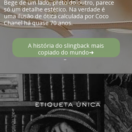
Bege de um lado, preto do outro, parece
só um detalhe estético. Na verdade é
uma ilusão de ótica calculada por Coco
Chanel há quase 70 anos.
A história do slingback mais
copiado do mundo➜
–
Foto: Reprodução: Vogue