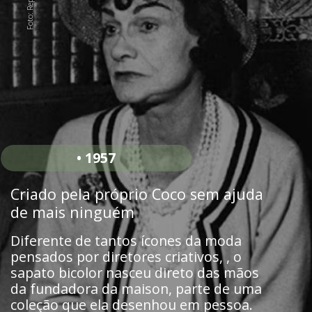
• 1957
Criado pela próprio Coco sem ajuda
de mais ninguém
Diferente de tantos ícones da moda
pensados por diretores criativos, , o
sapato bicolor nasceu direto das mãos
da fundadora da maison, parte de uma
coleção que ela desenhou em pessoa.