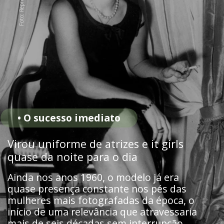
• O sucesso imediato
Virou uniforme de atrizes e it girls
quase da noite para o dia
Ainda nos anos 1960, o modelo já era
quase presença constante nos pés das
mulheres mais fotografadas da época, o
início de uma relevância que atravessaria
mais de seis décadas sem interrupção.