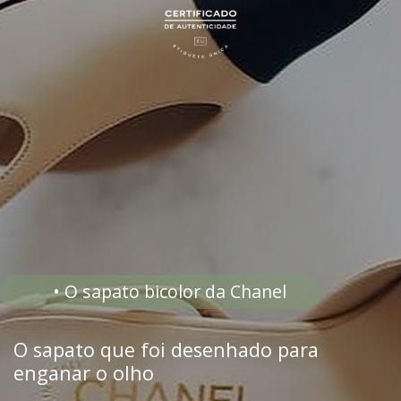
• O sapato bicolor da Chanel
O sapato que foi desenhado para
enganar o olho