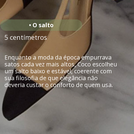
• O salto
5 centímetros
Enquanto a moda da época empurrava
satos cada vez mais altos, Coco escolheu
um salto baixo e estável, coerente com
sua filosofia de que elegância não
deveria custar o conforto de quem usa.