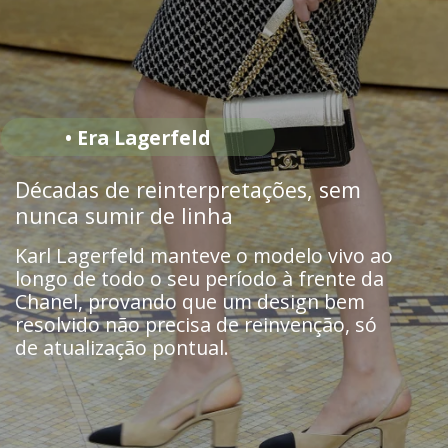
• Era Lagerfeld
Décadas de reinterpretações, sem
nunca sumir de linha
Karl Lagerfeld manteve o modelo vivo ao
longo de todo o seu período à frente da
Chanel, provando que um design bem
resolvido não precisa de reinvenção, só
de atualização pontual.