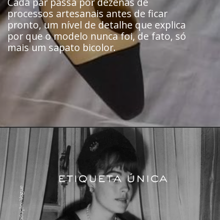
Cada par passa por dezenas de
processos artesanais antes de ficar
pronto, um nível de detalhe que explica
por que o modelo nunca foi, de fato, só
mais um sapato bicolor.
Foto: Reprodução: Vogue