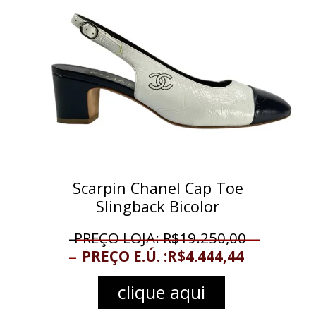
Scarpin Chanel Cap Toe
Slingback Bicolor
_
__________________________
PREÇO LOJA: R$19.250,00
_
PREÇO E.Ú. :R$
4.444,44
clique aqui