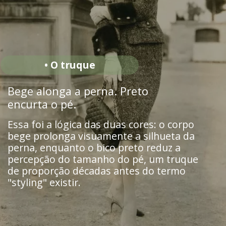
• O truque
Bege alonga a perna. Preto
encurta o pé.
Essa foi a lógica das duas cores: o corpo
bege prolonga visuamente a silhueta da
perna, enquanto o bico preto reduz a
percepção do tamanho do pé, um truque
de proporção décadas antes do termo
"styling" existir.