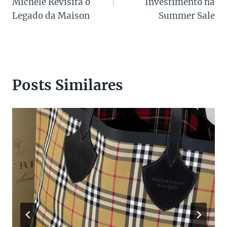
Post
Michele Revisita o
Investimento na
Legado da Maison
Summer Sale
Posts Similares