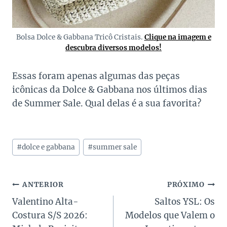
Bolsa Dolce & Gabbana Tricô Cristais.
Clique na imagem e
descubra diversos modelos!
Essas foram apenas algumas das peças
icônicas da Dolce & Gabbana nos últimos dias
de Summer Sale. Qual delas é a sua favorita?
Tags
#
dolce e gabbana
#
summer sale
do
Post:
Navegação
ANTERIOR
PRÓXIMO
Valentino Alta-
Saltos YSL: Os
de
Costura S/S 2026:
Modelos que Valem o