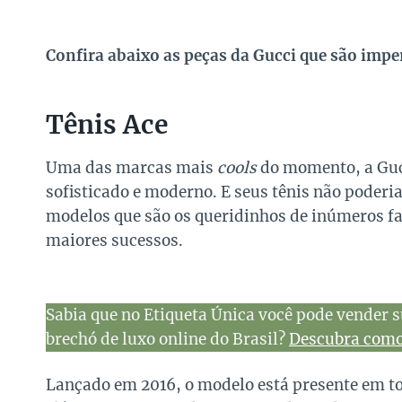
Confira abaixo as peças da Gucci que são impe
Tênis Ace
Uma das marcas mais
cools
do momento, a Gucc
sofisticado e moderno. E seus tênis não poderi
modelos que são os queridinhos de inúmeros f
maiores sucessos.
Sabia que no Etiqueta Única você pode vender s
brechó de luxo online do Brasil?
Descubra como 
Lançado em 2016, o modelo está presente em to