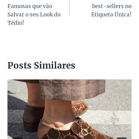
de
Famosas que vão
best-sellers no
Post
Salvar o seu Look do
Etiqueta Única!
Tédio!
Posts Similares