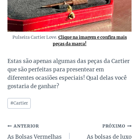
Pulseira Cartier Love.
Clique na imagem e confira mais
peças da marca!
Estas são apenas algumas das peças da Cartier
que são perfeitas para presentear em
diferentes ocasiões especiais! Qual delas você
gostaria de ganhar?
Tags
#
Cartier
do
Post:
Navegação
ANTERIOR
PRÓXIMO
As Bolsas Vermelhas
As bolsas de luxo