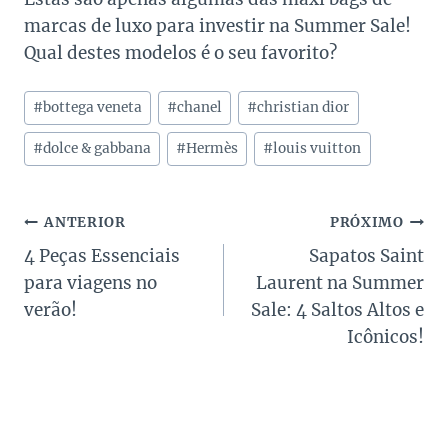
marcas de luxo para investir na Summer Sale!
Qual destes modelos é o seu favorito?
Tags
#
bottega veneta
#
chanel
#
christian dior
do
Post:
#
dolce & gabbana
#
Hermès
#
louis vuitton
Navegação
ANTERIOR
PRÓXIMO
4 Peças Essenciais
Sapatos Saint
de
para viagens no
Laurent na Summer
Post
verão!
Sale: 4 Saltos Altos e
Icônicos!