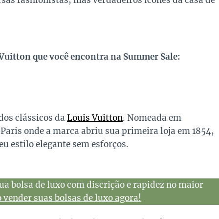
sas fashionistas, mas verdadeiros ícones da casa de
 Vuitton que você encontra na Summer Sale:
dos clássicos da
Louis Vuitton
. Nomeada em
 Paris onde a marca abriu sua primeira loja em 1854,
 estilo elegante sem esforços.
ua bolsa de luxo com discrição e rapidez no maior
vender suas bolsas de luxo agora!