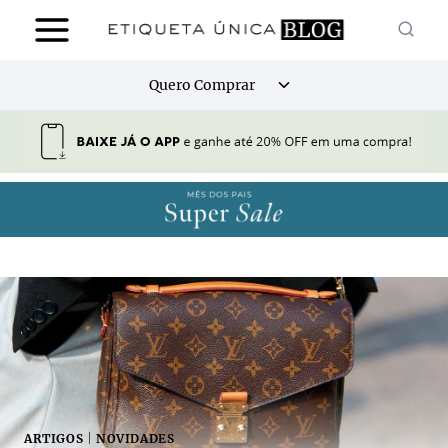
Pular
para
o
Alternar
Quero Comprar
Conteúdo
menu
filho
ARTIGOS
|
NOVIDADES