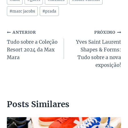
do
Post:
#
marc jacobs
#
prada
Navegação
ANTERIOR
PRÓXIMO
Tudo sobre a Coleção
Yves Saint Laurent
de
Resort 2024 da Max
Shapes & Forms:
Post
Mara
Tudo sobre a nova
exposição!
Posts Similares