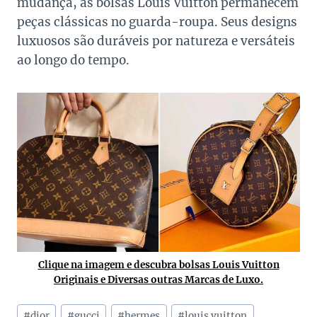
mudança, as bolsas Louis Vuitton permanecem
peças clássicas no guarda-roupa. Seus designs
luxuosos são duráveis por natureza e versáteis
ao longo do tempo.
Clique na imagem e descubra bolsas Louis Vuitton
Originais e Diversas outras Marcas de Luxo.
Tags
#
dior
#
gucci
#
hermes
#
louis vuitton