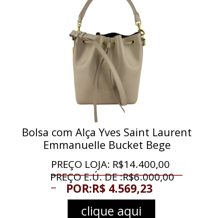
Bolsa com Alça Yves Saint Laurent
Emmanuelle Bucket Bege
PREÇO LOJA: R$14.400,00
_
__________________________
PREÇO E.Ú. DE :R$
6.000,00
_
POR:R$ 4.569,23
clique aqui