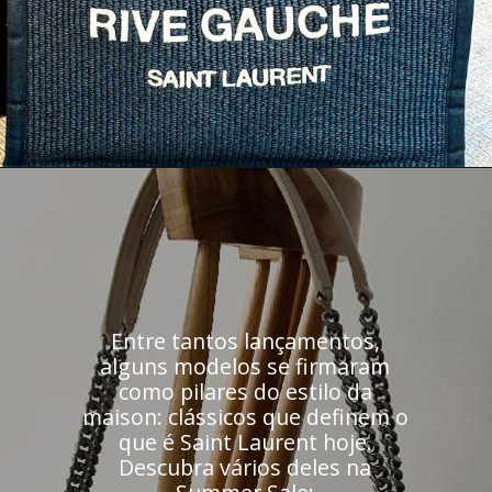
Entre tantos lançamentos,
alguns modelos se firmaram
como pilares do estilo da
maison: clássicos que definem o
que é Saint Laurent hoje.
Descubra vários deles na