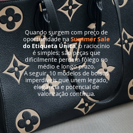
Quando surgem com preço de
oportunidade na
Summer Sale
do Etiqueta Única
, o raciocínio
é simples: são peças que
dificilmente perdem fôlego no
médio e longo prazo.
A seguir, 10 modelos de bolsas
imperdíveis que unem legado,
elegância e potencial de
valorização contínua.