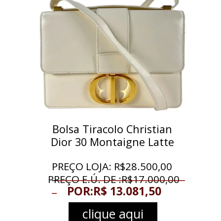
Bolsa Tiracolo Christian
Dior 30 Montaigne Latte
PREÇO LOJA: R$28.500,00
_
__________________________
PREÇO E.Ú. DE :R$
17.000,00
_
POR:R$ 13.081,50
clique aqui