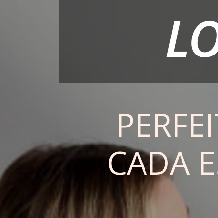
LO
PERFE
CADA E