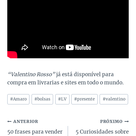
“Valentino Rosso”
já está disponível para
compra em livrarias e sites em todo o mundo.
Tags
#
Amaro
#
bolsas
#
LV
#
presente
#
valentino
do
Post:
Navegação
ANTERIOR
PRÓXIMO
50 frases para vender
5 Curiosidades sobre
de