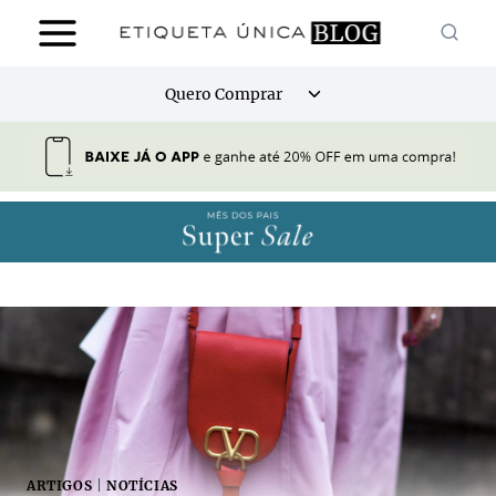
Pular
para
o
Alternar
Quero Comprar
Conteúdo
menu
filho
ARTIGOS
|
NOTÍCIAS