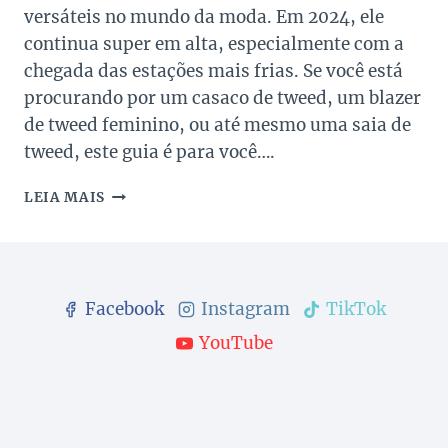
versáteis no mundo da moda. Em 2024, ele
continua super em alta, especialmente com a
chegada das estações mais frias. Se você está
procurando por um casaco de tweed, um blazer
de tweed feminino, ou até mesmo uma saia de
tweed, este guia é para você….
TWEED
LEIA MAIS
SEM
CARETICE:
COMO
USAR
O
Facebook
Instagram
TikTok
TECIDO
QUERIDINHO
YouTube
DA
CHANEL?