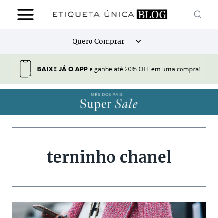
Pular
para
o
Alternar
Quero Comprar
Conteúdo
menu
filho
terninho chanel