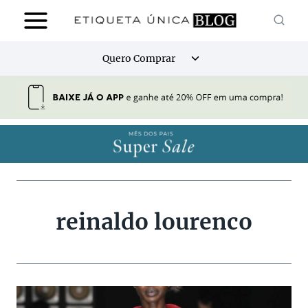
Pular
para
o
Alternar
Quero Comprar
Conteúdo
menu
filho
reinaldo lourenco