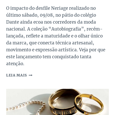
O impacto do desfile Neriage realizado no
último sábado, 09/08, no pátio do colégio
Dante ainda ecoa nos corredores da moda
nacional. A coleção “Autobiografia”, recém-
lançada, reflete a maturidade e o olhar único
da marca, que conecta técnica artesanal,
movimento e expressão artística. Veja por que
este lançamento tem conquistado tanta
atenção.
DESFILE
LEIA MAIS
NERIAGE
“AUTOBIOGRAFIA”UNE
ARTE,
PLISSADOS
E
O
DNA