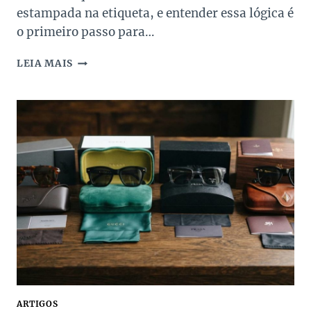
estampada na etiqueta, e entender essa lógica é
o primeiro passo para…
QUANTO
LEIA MAIS
VALE
MINHA
BOLSA
DE
LUXO
SEMINOVA?
GUIA
DE
AVALIAÇÃO
E
CONSIGNAÇÃO
ARTIGOS