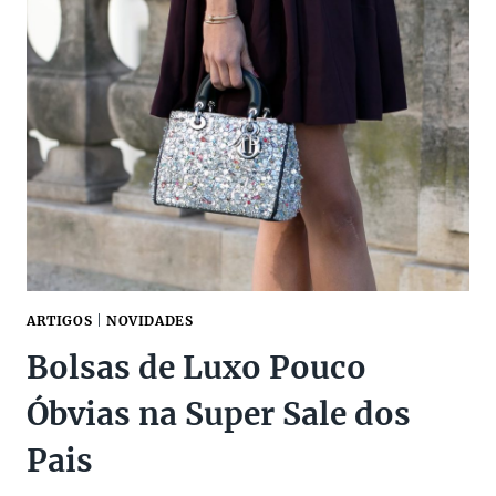
DE
SUAS
PEÇAS
DE
LUXO
NO
ETIQUETA
ÚNICA!
ARTIGOS
|
NOVIDADES
Bolsas de Luxo Pouco
Óbvias na Super Sale dos
Pais