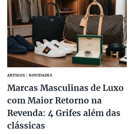
CHANEL
CONTINUA
A
MARCA
MAIS
DESEJADA
DA
MODA
ARTIGOS
|
NOVIDADES
Marcas Masculinas de Luxo
com Maior Retorno na
Revenda: 4 Grifes além das
clássicas