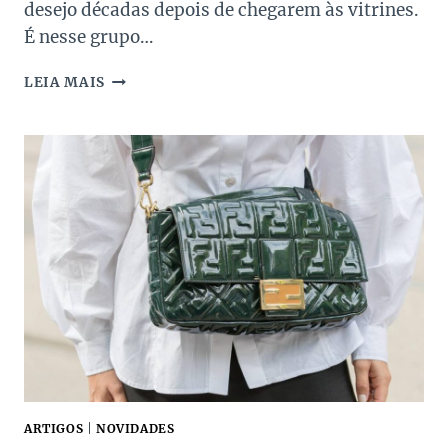
desejo décadas depois de chegarem às vitrines.
É nesse grupo…
AS
LEIA MAIS
BOLSAS
DE
GRIFES
FAMOSAS
NA
SUPER
SALE
DOS
PAIS
2026
ARTIGOS
|
NOVIDADES