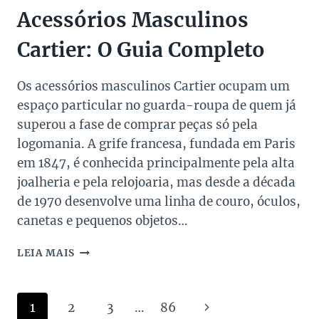
Acessórios Masculinos
Cartier: O Guia Completo
Os acessórios masculinos Cartier ocupam um
espaço particular no guarda-roupa de quem já
superou a fase de comprar peças só pela
logomania. A grife francesa, fundada em Paris
em 1847, é conhecida principalmente pela alta
joalheria e pela relojoaria, mas desde a década
de 1970 desenvolve uma linha de couro, óculos,
canetas e pequenos objetos…
ACESSÓRIOS
LEIA MAIS
MASCULINOS
CARTIER:
O
Navegação
Página
1
2
3
…
86
GUIA