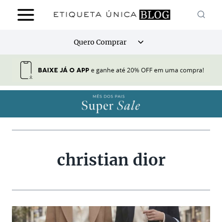
Pular
para
o
Alternar
Quero Comprar
Conteúdo
menu
filho
christian dior