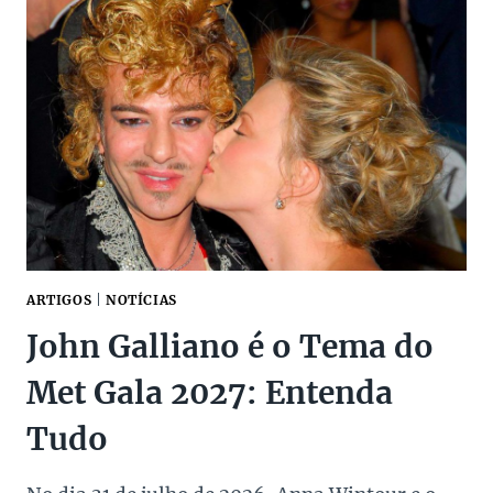
DE
LUXO
PARA
PRESENTEAR
NO
DIA
DOS
PAIS
ARTIGOS
|
NOTÍCIAS
John Galliano é o Tema do
Met Gala 2027: Entenda
Tudo