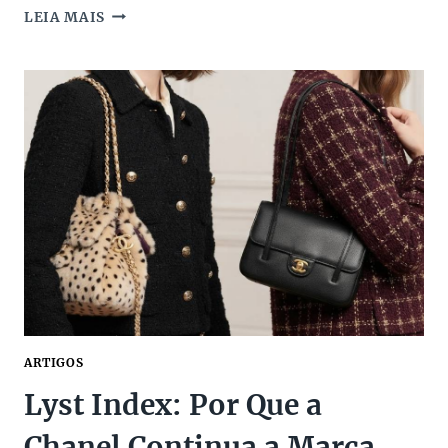
BOLSAS
LEIA MAIS
PRETAS
DE
MARCAS
DE
LUXO
NA
SUPER
SALE
DOS
PAIS
ARTIGOS
Lyst Index: Por Que a
Chanel Continua a Marca