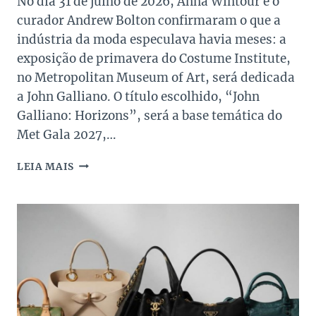
No dia 31 de julho de 2026, Anna Wintour e o
curador Andrew Bolton confirmaram o que a
indústria da moda especulava havia meses: a
exposição de primavera do Costume Institute,
no Metropolitan Museum of Art, será dedicada
a John Galliano. O título escolhido, “John
Galliano: Horizons”, será a base temática do
Met Gala 2027,…
JOHN
LEIA MAIS
GALLIANO
É
O
TEMA
DO
MET
GALA
2027:
ENTENDA
TUDO