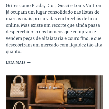
Grifes como Prada, Dior, Gucci e Louis Vuitton
já ocupam um lugar consolidado nas listas de
marcas mais procuradas em brechós de luxo
online. Mas existe um recorte que ainda passa
despercebido: o dos homens que compram e
vendem peças de alfaiataria e couro fino, e que
descobriram um mercado com liquidez tão alta
quanto…
MARCAS
LEIA MAIS
MASCULINAS
DE
LUXO
COM
MAIOR
RETORNO
NA
REVENDA:
4