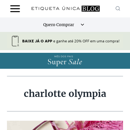
Pular
para
o
Alternar
Quero Comprar
Conteúdo
menu
filho
charlotte olympia