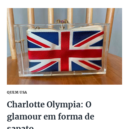
PRESENTES
DE
NATAL
PARA
CRIANÇAS!
QUEM USA
Charlotte Olympia: O
glamour em forma de
sapato