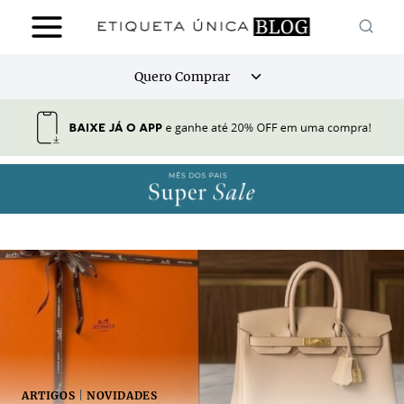
Pular
para
o
Alternar
Quero Comprar
Conteúdo
menu
filho
ARTIGOS
|
NOVIDADES