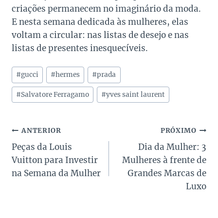
criações permanecem no imaginário da moda.
E nesta semana dedicada às mulheres, elas
voltam a circular: nas listas de desejo e nas
listas de presentes inesquecíveis.
Tags
#
gucci
#
hermes
#
prada
do
Post:
#
Salvatore Ferragamo
#
yves saint laurent
Navegação
ANTERIOR
PRÓXIMO
Peças da Louis
Dia da Mulher: 3
de
Vuitton para Investir
Mulheres à frente de
Post
na Semana da Mulher
Grandes Marcas de
Luxo