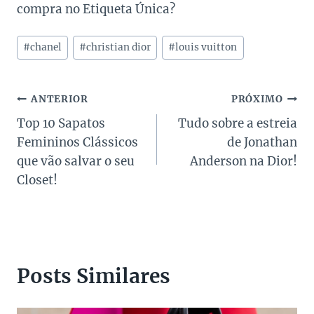
compra no Etiqueta Única?
Tags
#
chanel
#
christian dior
#
louis vuitton
do
Post:
Navegação
ANTERIOR
PRÓXIMO
Top 10 Sapatos
Tudo sobre a estreia
de
Femininos Clássicos
de Jonathan
Post
que vão salvar o seu
Anderson na Dior!
Closet!
Posts Similares