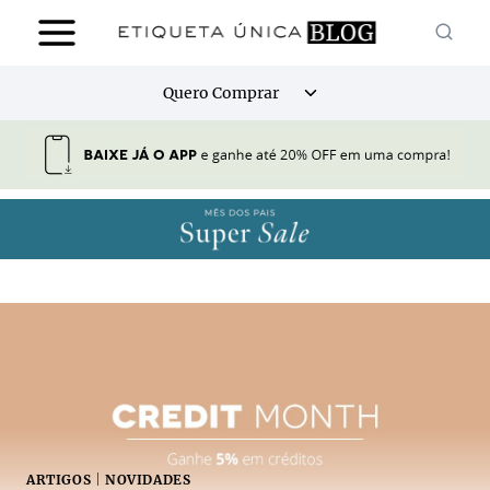
Pular
para
o
Alternar
Quero Comprar
Conteúdo
menu
filho
ARTIGOS
|
NOVIDADES