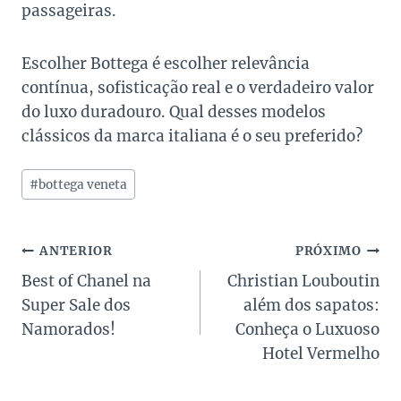
passageiras.
Escolher Bottega é escolher relevância
contínua, sofisticação real e o verdadeiro valor
do luxo duradouro. Qual desses modelos
clássicos da marca italiana é o seu preferido?
Tags
#
bottega veneta
do
Post:
Navegação
ANTERIOR
PRÓXIMO
Best of Chanel na
Christian Louboutin
de
Super Sale dos
além dos sapatos:
Post
Namorados!
Conheça o Luxuoso
Hotel Vermelho