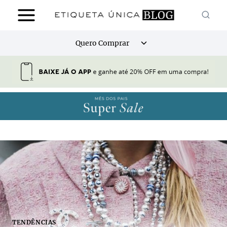
Pular
para
o
Alternar
Quero Comprar
Conteúdo
menu
filho
TENDÊNCIAS