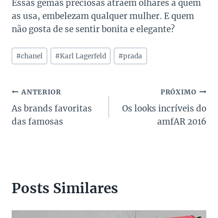
Essas gemas preciosas atraem olhares a quem
as usa, embelezam qualquer mulher. E quem
não gosta de se sentir bonita e elegante?
Tags
#
chanel
#
Karl Lagerfeld
#
prada
do
Post:
Navegação
ANTERIOR
PRÓXIMO
As brands favoritas
Os looks incríveis do
de
das famosas
amfAR 2016
Post
Posts Similares