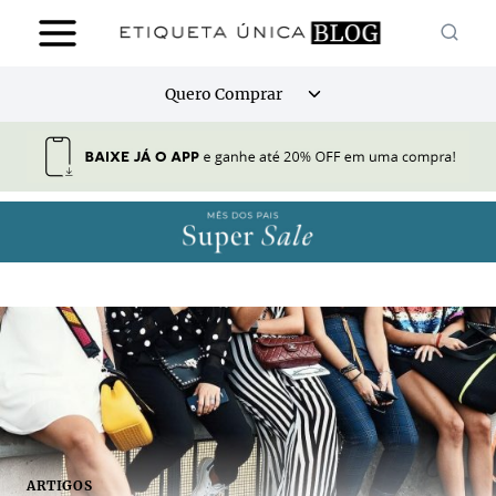
Pular
para
o
Alternar
Quero Comprar
Conteúdo
menu
filho
ARTIGOS