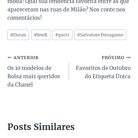
moda! Qual sua tendência favorita entre as que
apareceram nas ruas de Milão? Nos conte nos
comentários!
Tags
#
Duran
#
fendi
#
gucci
#
Salvatore Ferragamo
do
Post:
Navegação
ANTERIOR
PRÓXIMO
Os 10 modelos de
Favoritos de Outubro
de
Bolsa mais queridos
do Etiqueta Única
Post
da Chanel
Posts Similares