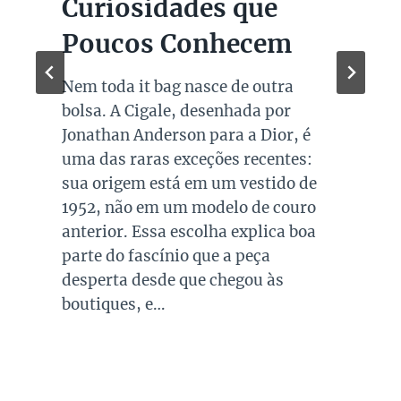
Marcas de Luxo na
Super Sale dos Pais
Quando falamos de cores de bolsas,
os modelos em preto são os mais
queridos e tradicionais, estando
presente no guarda roupa de quase
todas as mulheres. Esta é uma cor
versátil, clássica e atemporal e
investir em peças neste tom garante
combinações para quase todo look
que usamos, sejam eles para
ocasiões casuais ou mais…