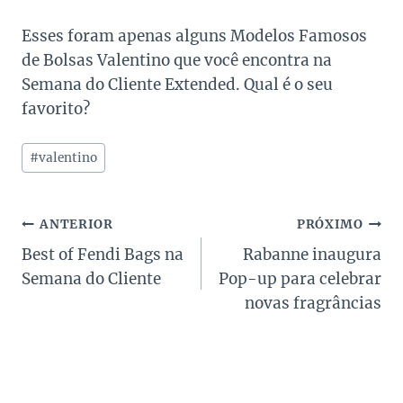
Esses foram apenas alguns Modelos Famosos
de Bolsas Valentino que você encontra na
Semana do Cliente Extended. Qual é o seu
favorito?
Tags
#
valentino
do
Post:
Navegação
ANTERIOR
PRÓXIMO
Best of Fendi Bags na
Rabanne inaugura
de
Semana do Cliente
Pop-up para celebrar
Post
novas fragrâncias