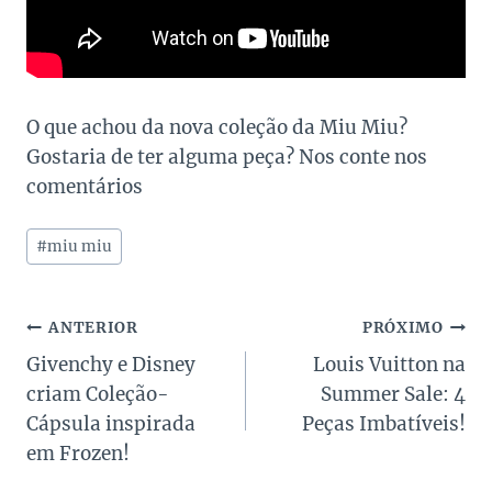
O que achou da nova coleção da Miu Miu?
Gostaria de ter alguma peça? Nos conte nos
comentários
Tags
#
miu miu
do
Post:
Navegação
ANTERIOR
PRÓXIMO
Givenchy e Disney
Louis Vuitton na
de
criam Coleção-
Summer Sale: 4
Post
Cápsula inspirada
Peças Imbatíveis!
em Frozen!