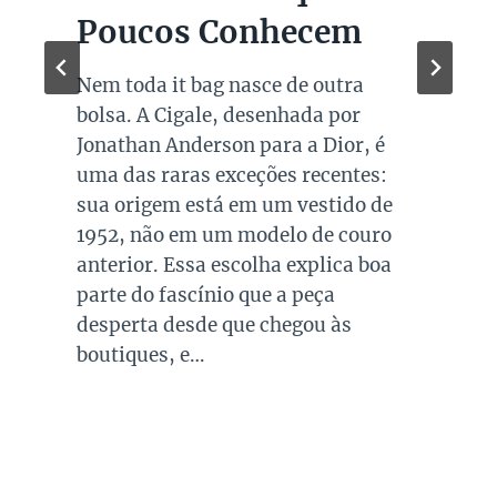
Super Sale dos Pais
Quando falamos de cores de bolsas,
os modelos em preto são os mais
queridos e tradicionais, estando
presente no guarda roupa de quase
todas as mulheres. Esta é uma cor
versátil, clássica e atemporal e
investir em peças neste tom garante
combinações para quase todo look
que usamos, sejam eles para
ocasiões casuais ou mais…