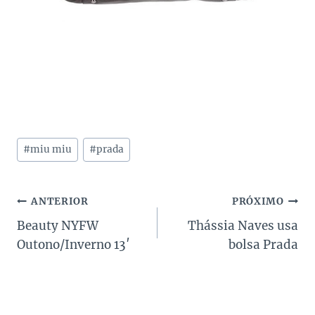
Tags
#
miu miu
#
prada
do
Post:
Navegação
ANTERIOR
PRÓXIMO
Beauty NYFW
Thássia Naves usa
de
Outono/Inverno 13′
bolsa Prada
Post