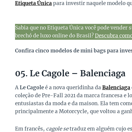
Etiqueta Única
para investir naquele modelo qu
Sabia que no Etiqueta Única você pode vender s
brechó de luxo online do Brasil?
Descubra como 
Confira cinco modelos de mini bags para inves
05. Le Cagole – Balenciaga
A
Le Cagole
é a nova queridinha da
Balenciaga
coleção de Pre-Fall 2021 da marca francesa e l
entusiastas da moda e da maison. Ela tem como 
principalmente a Motorcycle, que voltou a gan
Em francês,
cagole se
traduz em alguém cujo est