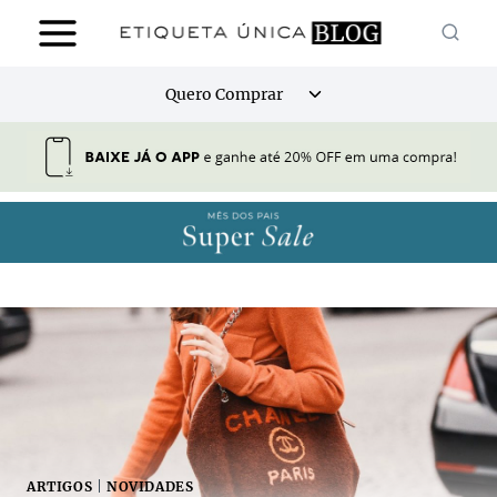
Pular
para
o
Alternar
Quero Comprar
Conteúdo
menu
filho
ARTIGOS
|
NOVIDADES