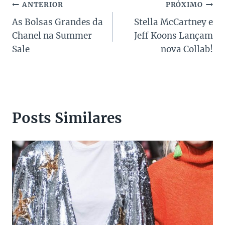
Navegação
ANTERIOR
PRÓXIMO
As Bolsas Grandes da
Stella McCartney e
de
Chanel na Summer
Jeff Koons Lançam
Post
Sale
nova Collab!
Posts Similares