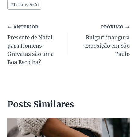
Post:
#
Tiffany & Co
Navegação
ANTERIOR
PRÓXIMO
Presente de Natal
Bulgari inaugura
de
para Homens:
exposição em São
Post
Gravatas são uma
Paulo
Boa Escolha?
Posts Similares