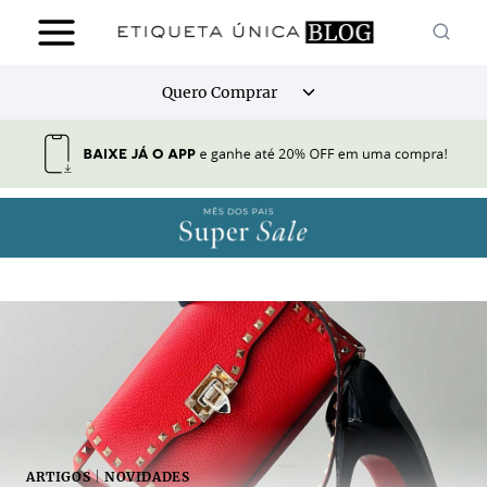
Pular
para
o
Alternar
Quero Comprar
Conteúdo
menu
filho
ARTIGOS
|
NOVIDADES