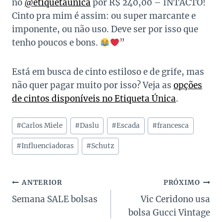
no
@etiquetaunica
por R$ 240,00 – INTACTO!
Cinto pra mim é assim: ou super marcante e
imponente, ou não uso. Deve ser por isso que
tenho poucos e bons.
”
Está em busca de cinto estiloso e de grife, mas
não quer pagar muito por isso? Veja as
opções
de cintos disponíveis no Etiqueta Única
.
Tags
#
Carlos Miele
#
Daslu
#
Escada
#
francesca
do
Post:
#
Influenciadoras
#
Schutz
Navegação
ANTERIOR
PRÓXIMO
Semana SALE bolsas
Vic Ceridono usa
de
bolsa Gucci Vintage