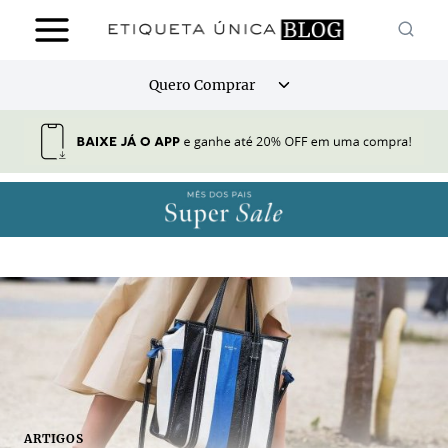
Pular
para
o
Alternar
Quero Comprar
Conteúdo
menu
filho
ARTIGOS