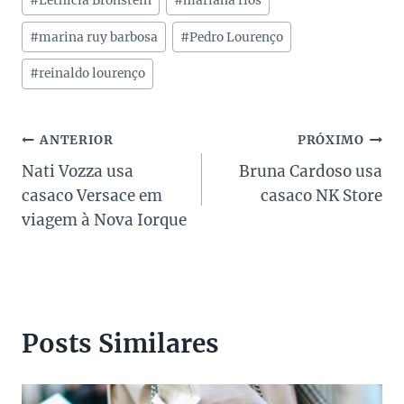
Post:
#
Lethicia Bronstein
#
mariana rios
#
marina ruy barbosa
#
Pedro Lourenço
#
reinaldo lourenço
Navegação
ANTERIOR
PRÓXIMO
Nati Vozza usa
Bruna Cardoso usa
de
casaco Versace em
casaco NK Store
Post
viagem à Nova Iorque
Posts Similares