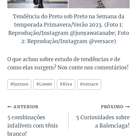
Tendência do Preto sob Preto na Semana da
temporada Primavera/Verão 2023. (Foto 1:
Reprodução/Instagram @junyawatanabe; Foto
2: Reprodução/Instagram @versace)
O que achou sobre estudo de tendências e de
como elas surgem? Nos conte nos comentários!
Tags
#
hermes
#
Loewe
#
Riva
#
versace
do
Post:
Navegação
ANTERIOR
PRÓXIMO
5 combinações
5 Curiosidades sobre
de
infalíveis com tênis
a Balenciaga!
Post
branco!