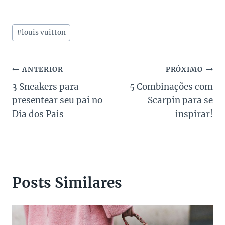
Tags
#
louis vuitton
do
Post:
Navegação
ANTERIOR
PRÓXIMO
3 Sneakers para
5 Combinações com
de
presentear seu pai no
Scarpin para se
Post
Dia dos Pais
inspirar!
Posts Similares