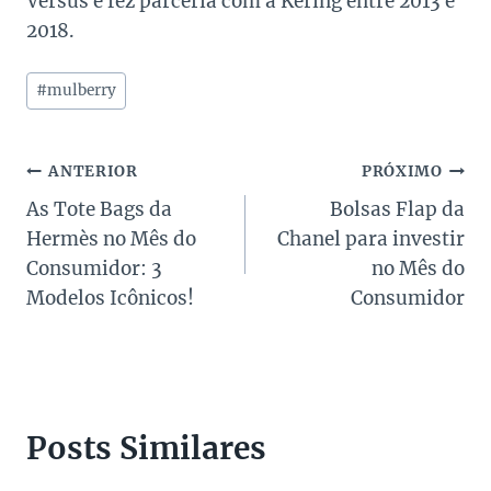
Versus e fez parceria com a Kering entre 2013 e
2018.
Tags
#
mulberry
do
Post:
Navegação
ANTERIOR
PRÓXIMO
As Tote Bags da
Bolsas Flap da
de
Hermès no Mês do
Chanel para investir
Post
Consumidor: 3
no Mês do
Modelos Icônicos!
Consumidor
Posts Similares