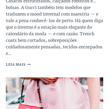
Casacos estruturados, calçados robustos e…
bolsas. A Gucci também tem modelos que
traduzem o mood invernal com maestria — e
vale a pena conhecê-los de perto. Há quem diga
que o inverno é a estação mais elegante do
calendário da moda — e com razão. Trench
coats bem cortados, sobreposições
cuidadosamente pensadas, tecidos encorpados
e…
4
LEIA MAIS
BOLSAS
GUCCI
COM
MOOD
INVERNAL
QUE
VOCÊ
PRECISA