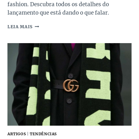
fashion. Descubra todos os detalhes do
lançamento que está dando o que falar.
BALENCIAGA
LEIA MAIS
APOSTA
NO
“TOEWEAR”
COM
SANDÁLIA
DE
5
DEDOS
ARTIGOS
|
TENDÊNCIAS