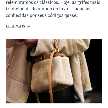
relembramos os clássicos. Hoje, as grifes mais
tradicionais do mundo do luxo — aquelas
conhecidas por seus códigos quase…
BOLSA
LEIA MAIS
BRANCA
DE
GRIFE:
POR
QUE
ELAS
VIRARAM
ITEM-
DESEJO
O
ANO
INTEIRO?