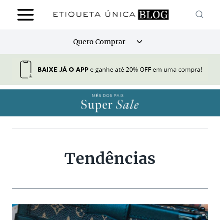
Pular
para
o
Alternar
Quero Comprar
Conteúdo
menu
filho
Tendências