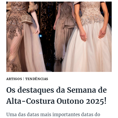
LUXO:
5
MODELOS
QUE
DEFINEM
ESTILO
E
PRATICIDADE
ARTIGOS
|
TENDÊNCIAS
Os destaques da Semana de
Alta-Costura Outono 2025!
Uma das datas mais importantes datas do