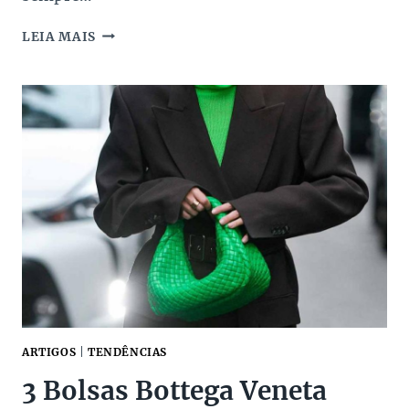
BOLSAS
LEIA MAIS
DE
PELÚCIA,
SHEARLING
OU
PELO:
OS
MODELOS
DE
LUXO
QUE
AQUECEM
O
INVERNO
ARTIGOS
|
TENDÊNCIAS
3 Bolsas Bottega Veneta