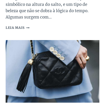
simbólico na altura do salto, e um tipo de
beleza que não se dobra à lógica do tempo.
Algumas surgem com…
TOP
LEIA MAIS
4
SANDÁLIAS
DE
SALTO
ALTO
DE
MARCAS
DE
LUXO
NA
SUPER
SALE