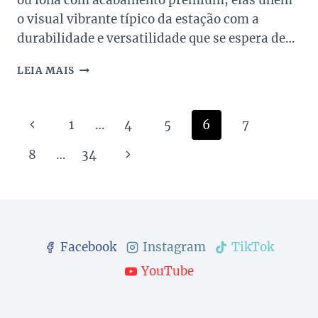
ou lona com acabamento premium, elas unem
o visual vibrante típico da estação com a
durabilidade e versatilidade que se espera de…
BOLSAS
LEIA MAIS
DE
LUXO
COLORIDAS
Navegação
Página
1
…
4
5
6
7
PARA
USAR
da
Anterior
Página
8
…
34
NO
EURO
Página
Seguinte
SUMMER
—
E
SEMPRE!
Facebook
Instagram
TikTok
YouTube