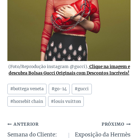
(Foto/Reprodução instagram @gucci).
Clique na imagem e
descubra Bolsas Gucci Originais com Descontos Incríveis!
Tags
#
bottega veneta
#
go-14
#
gucci
do
Post:
#
horsebit chain
#
louis vuitton
Navegação
ANTERIOR
PRÓXIMO
Semana do Cliente:
Exposição da Hermès