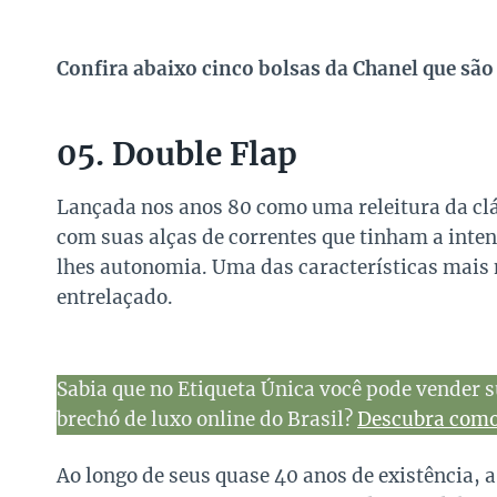
Confira abaixo cinco bolsas da Chanel que são
05. Double Flap
Lançada nos anos 80 como uma releitura da clá
com suas alças de correntes que tinham a inte
lhes autonomia. Uma das características mais 
entrelaçado.
Sabia que no Etiqueta Única você pode vender s
brechó de luxo online do Brasil?
Descubra como 
Ao longo de seus quase 40 anos de existência, 