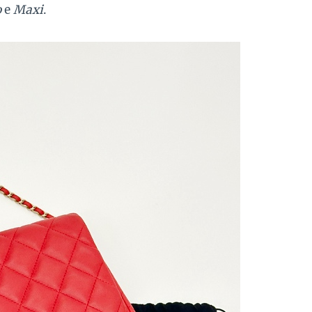
o
e
Maxi
.