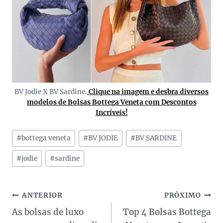
BV Jodie X BV Sardine.
Clique na imagem e desbra diversos
modelos de Bolsas Bottega Veneta com Descontos
Incríveis!
Tags
#
bottega veneta
#
BV JODIE
#
BV SARDINE
do
Post:
#
jodie
#
sardine
Navegação
ANTERIOR
PRÓXIMO
As bolsas de luxo
Top 4 Bolsas Bottega
de