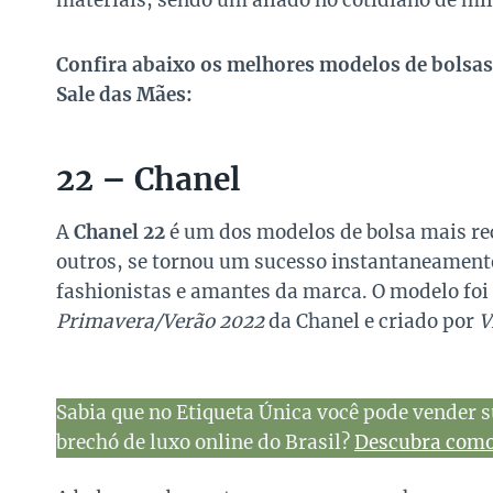
materiais, sendo um aliado no cotidiano de mil
Confira abaixo os melhores modelos de bolsas
Sale das Mães:
22 – Chanel
A
Chanel 22
é um dos modelos de bolsa mais re
outros, se tornou um sucesso instantaneamente
fashionistas e amantes da marca. O modelo foi 
Primavera/Verão 2022
da Chanel e criado por
V
Sabia que no Etiqueta Única você pode vender s
brechó de luxo online do Brasil?
Descubra como 