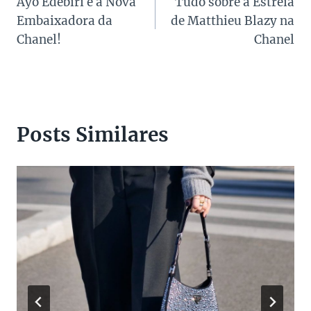
Ayo Edebiri é a Nova
Tudo sobre a Estreia
de
Embaixadora da
de Matthieu Blazy na
Post
Chanel!
Chanel
Posts Similares