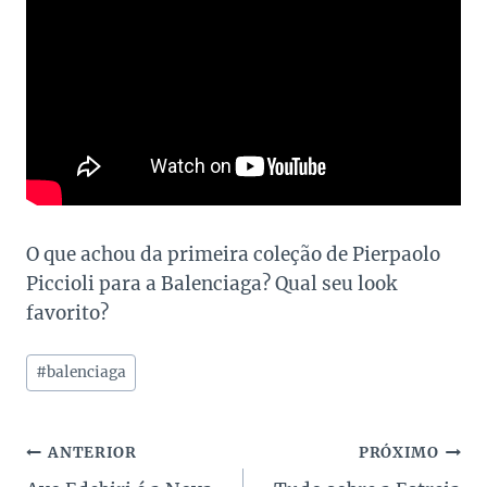
O que achou da primeira coleção de Pierpaolo
Piccioli para a Balenciaga? Qual seu look
favorito?
Tags
#
balenciaga
do
Post:
Navegação
ANTERIOR
PRÓXIMO