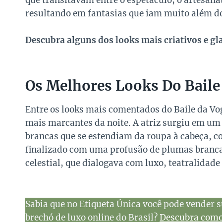
que transitavam entre o espetáculo, o artesana
resultando em fantasias que iam muito além do
Descubra alguns dos looks mais criativos e g
Os Melhores Looks Do Baile
Entre os looks mais comentados do Baile da V
mais marcantes da noite. A atriz surgiu em um
brancas que se estendiam da roupa à cabeça, co
finalizado com uma profusão de plumas brancas
celestial, que dialogava com luxo, teatralidade
Sabia que no Etiqueta Única você pode vender s
brechó de luxo online do Brasil?
Descubra como 