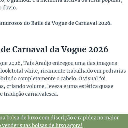
to, o glamour e a memória afetiva da festa popular,
 óbvio.
lamurosos do Baile da Vogue de Carnaval 2026.
 de Carnaval da Vogue 2026
ogue 2026, Taís Araújo entregou uma das imagens
 look total white, ricamente trabalhado em pedrarias
brindo completamente o cabelo. O visual foi
, criando volume, leveza e uma estética quase
 e tradição carnavalesca.
ua bolsa de luxo com discrição e rapidez no maior
vender suas bolsas de luxo agora!