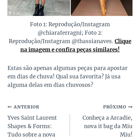
Foto 1: Reprodução/Instagram
@chiaraferragni; Foto 2:
Reprodução/Instagram @thassianaves.
Clique
na imagem e confira peças similares!
Estas são apenas algumas peças para apostar
em dias de chuva! Qual sua favorita? Já usa
alguma delas em dias chuvosos?
Navegação
ANTERIOR
PRÓXIMO
Yves Saint Laurent
Conheça a Arcadie,
de
Shapes & Forms:
nova it bag da Miu
Post
Tudo sobre a nova
Miu!