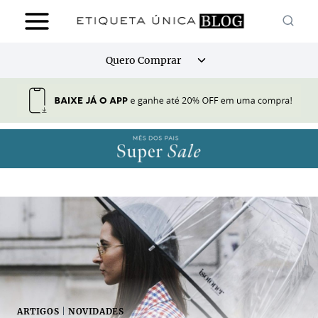
Pular
para
o
Alternar
Quero Comprar
Conteúdo
menu
filho
ARTIGOS
|
NOVIDADES