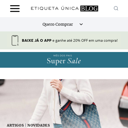
Pular
para
o
Alternar
Quero Comprar
Conteúdo
menu
filho
ARTIGOS
|
NOVIDADES