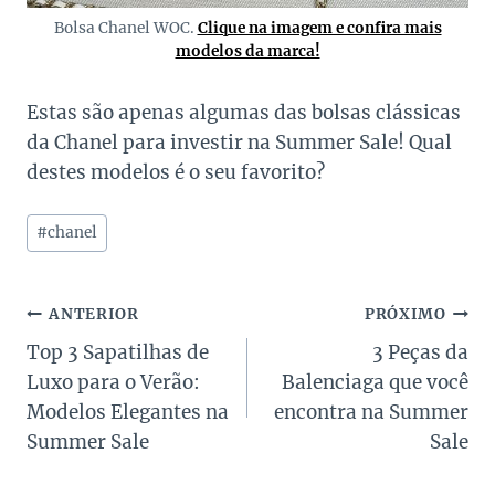
Bolsa Chanel WOC.
Clique na imagem e confira mais
modelos da marca!
Estas são apenas algumas das bolsas clássicas
da Chanel para investir na Summer Sale! Qual
destes modelos é o seu favorito?
Tags
#
chanel
do
Post:
Navegação
ANTERIOR
PRÓXIMO
Top 3 Sapatilhas de
3 Peças da
de
Luxo para o Verão:
Balenciaga que você
Post
Modelos Elegantes na
encontra na Summer
Summer Sale
Sale