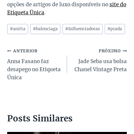
opções de artigos de luxo disponíveis no
site do
Etiqueta Única
.
Tags
#
anitta
#
balenciaga
#
Influenciadoras
#
prada
do
Post:
Navegação
ANTERIOR
PRÓXIMO
Anna Fasano faz
Jade Seba usa bolsa
de
desapego no Etiqueta
Chanel Vintage Preta
Post
Única
Posts Similares