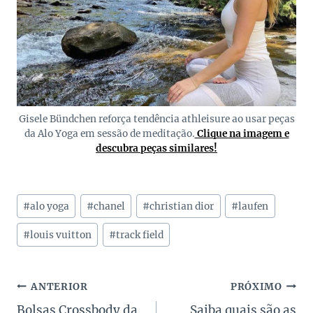
Gisele Bündchen reforça tendência athleisure ao usar peças
da Alo Yoga em sessão de meditação.
Clique na imagem e
descubra peças similares!
Tags
#
alo yoga
#
chanel
#
christian dior
#
laufen
do
Post:
#
louis vuitton
#
track field
Navegação
ANTERIOR
PRÓXIMO
Bolsas Crossbody da
Saiba quais são as