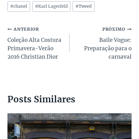
Tags
#
chanel
#
Karl Lagerfeld
#
Tweed
do
Post:
Navegação
ANTERIOR
PRÓXIMO
Coleção Alta Costura
Baile Vogue:
de
Primavera-Verão
Preparação para o
Post
2016 Christian Dior
carnaval
Posts Similares